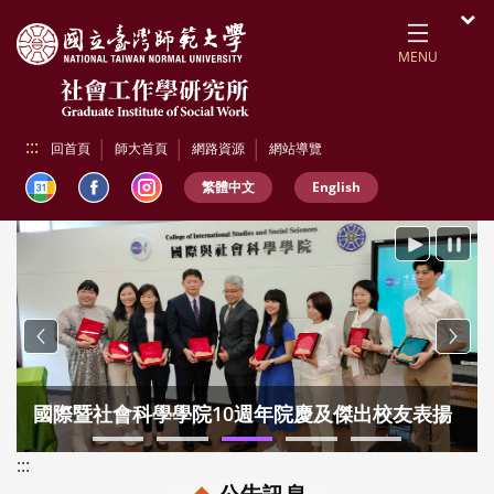
跳到頁面主要內容區
開
MENU
:::
回首頁
師大首頁
網路資源
網站導覽
繁體中文
English
播放
暫停
Previous
Next
國際暨社會科學學院10週年院慶及傑出校友表揚
:::