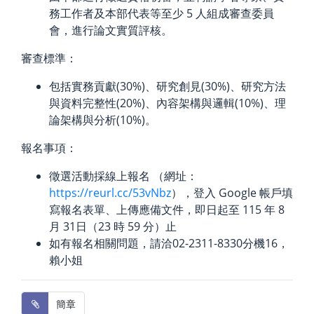
務工作者及本部代表等至少 5 人組成審查委員
會，進行論文實質評核。
審查標準：
包括實務貢獻(30%)、研究創見(30%)、研究方法
與資料完整性(20%)、內容架構與邏輯(10%)、理
論架構與分析(10%)。
報名事項：
徵選活動採線上報名 （網址：
https://reurl.cc/53vNbz
），登入 Google 帳戶填
寫報名表單、上傳應備文件，即日起至 115 年 8
月 31日（23 時 59 分）止
如有報名相關問題，請洽02-2311-8330分機16，
賴小姐
 簡章