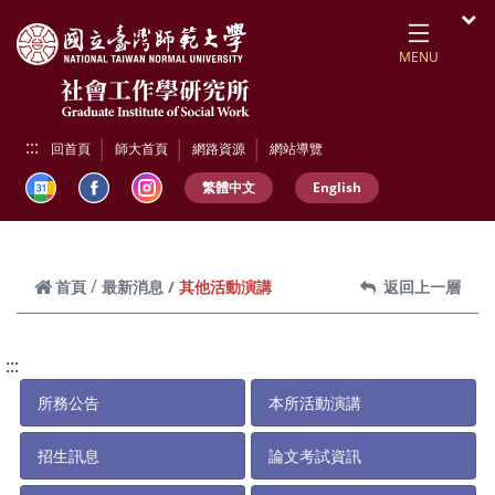
跳到頁面主要內容區
開
MENU
:::
回首頁
師大首頁
網路資源
網站導覽
繁體中文
English
其他活動演講
首頁
最新消息
返回上一層
:::
所務公告
本所活動演講
招生訊息
論文考試資訊