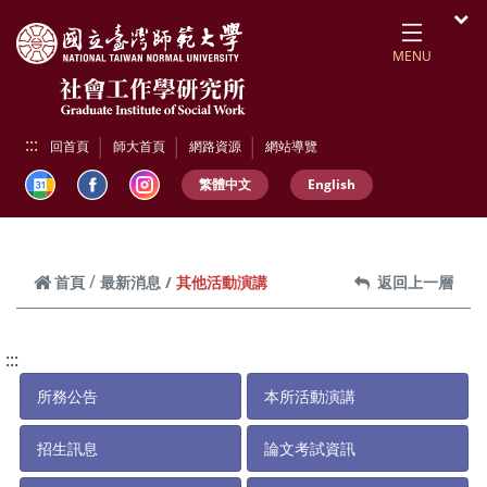
跳到頁面主要內容區
開
MENU
:::
回首頁
師大首頁
網路資源
網站導覽
繁體中文
English
其他活動演講
首頁
最新消息
返回上一層
:::
所務公告
本所活動演講
招生訊息
論文考試資訊