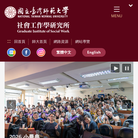
跳到頁面主要內容區
開
MENU
:::
回首頁
師大首頁
網路資源
網站導覽
繁體中文
English
播放
暫停
Previous
Next
2026 小畢典