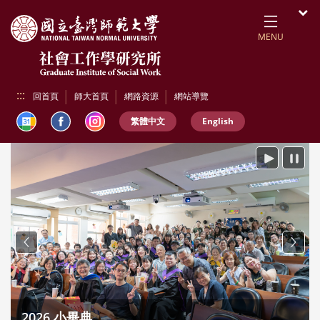
跳到頁面主要內容區
開
MENU
:::
回首頁
師大首頁
網路資源
網站導覽
繁體中文
English
播放
暫停
Previous
Next
2026 小畢典