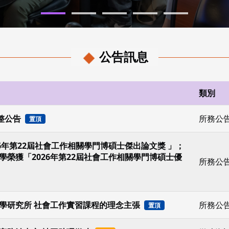
公告訊息
類別
整公告
所務公
置頂
6年第22屆社會工作相關學門博碩士傑出論文獎 」；
榮獲「2026年第22屆社會工作相關學門博碩士優
所務公
學研究所 社會工作實習課程的理念主張
所務公
置頂