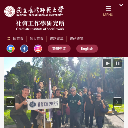
跳到頁面主要內容區
開
MENU
:::
回首頁
師大首頁
網路資源
網站導覽
繁體中文
English
播放
暫停
Previous
Next