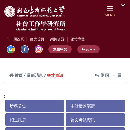
跳到頁面主要內容區
開
MENU
:::
回首頁
師大首頁
網路資源
網站導覽
繁體中文
English
徵才資訊
首頁
最新消息
返回上一層
:::
所務公告
本所活動演講
招生訊息
論文考試資訊