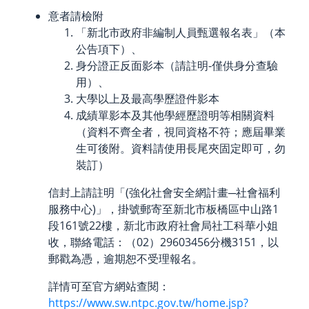
意者請檢附
「新北市政府非編制人員甄選報名表」（本
公告項下）、
身分證正反面影本（請註明-僅供身分查驗
用）、
大學以上及最高學歷證件影本
成績單影本及其他學經歷證明等相關資料
（資料不齊全者，視同資格不符；應屆畢業
生可後附。資料請使用長尾夾固定即可，勿
裝訂）
信封上請註明「(強化社會安全網計畫─社會福利
服務中心)」，掛號郵寄至新北市板橋區中山路1
段161號22樓，新北市政府社會局社工科華小姐
收，聯絡電話：（02）29603456分機3151，以
郵戳為憑，逾期恕不受理報名。
詳情可至官方網站查閱：
https://www.sw.ntpc.gov.tw/home.jsp?