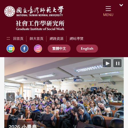
跳到頁面主要內容區
開
MENU
:::
回首頁
師大首頁
網路資源
網站導覽
繁體中文
English
播放
暫停
Previous
Next
2026 小畢典