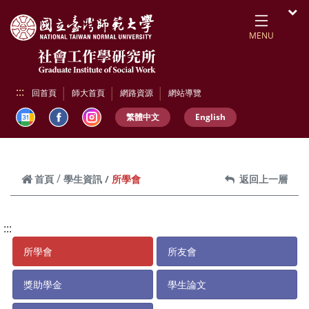
跳到頁面主要內容區
開
MENU
:::
回首頁
師大首頁
網路資源
網站導覽
繁體中文
English
所學會
首頁
學生資訊
返回上一層
:::
所學會
所友會
獎助學金
學生論文