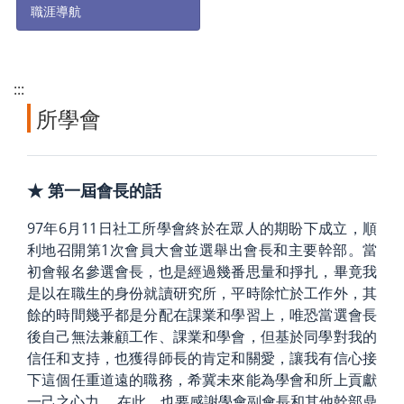
職涯導航
:::
所學會
★ 第一屆會長的話
97年6月11日社工所學會終於在眾人的期盼下成立，順
利地召開第1次會員大會並選舉出會長和主要幹部。當
初會報名參選會長，也是經過幾番思量和掙扎，畢竟我
是以在職生的身份就讀研究所，平時除忙於工作外，其
餘的時間幾乎都是分配在課業和學習上，唯恐當選會長
後自己無法兼顧工作、課業和學會，但基於同學對我的
信任和支持，也獲得師長的肯定和關愛，讓我有信心接
下這個任重道遠的職務，希冀未來能為學會和所上貢獻
一己之心力。 在此，也要感謝學會副會長和其他幹部鼎