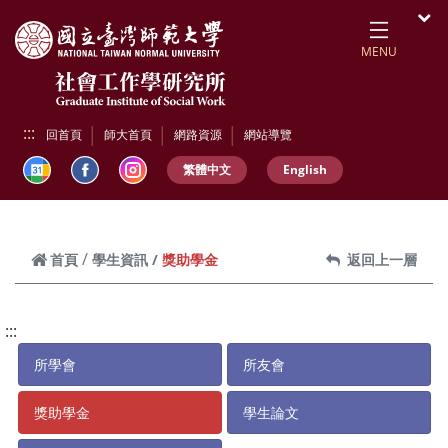
跳到頁面主要內容區
開
MENU
:::
回首頁
師大首頁
網路資源
網站導覽
繁體中文
English
獎助學金
首頁
學生資訊
返回上一層
:::
所學會
所友會
獎助學金
學生論文