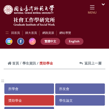
跳到頁面主要內容區
開
MENU
:::
回首頁
師大首頁
網路資源
網站導覽
繁體中文
English
獎助學金
首頁
學生資訊
返回上一層
:::
所學會
所友會
獎助學金
學生論文