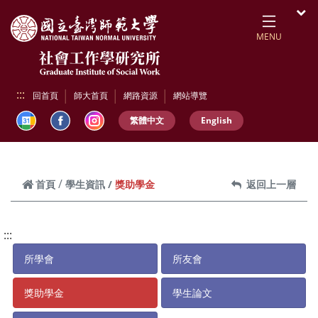
跳到頁面主要內容區
開
MENU
:::
回首頁
師大首頁
網路資源
網站導覽
繁體中文
English
獎助學金
首頁
學生資訊
返回上一層
:::
所學會
所友會
獎助學金
學生論文