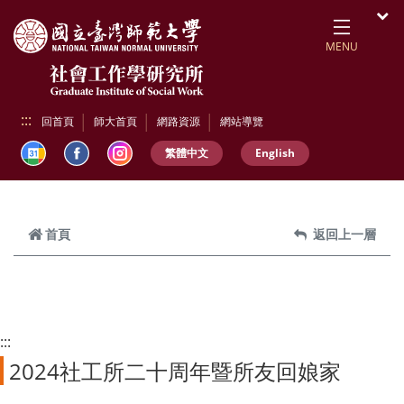
跳到頁面主要內容區
開
MENU
:::
回首頁
師大首頁
網路資源
網站導覽
繁體中文
English
首頁
返回上一層
:::
2024社工所二十周年暨所友回娘家