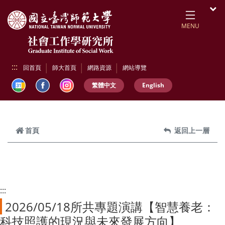
跳到頁面主要內容區
開
MENU
:::
回首頁
師大首頁
網路資源
網站導覽
繁體中文
English
首頁
返回上一層
:::
2026/05/18所共專題演講【智慧養老：
科技照護的現況與未來發展方向】