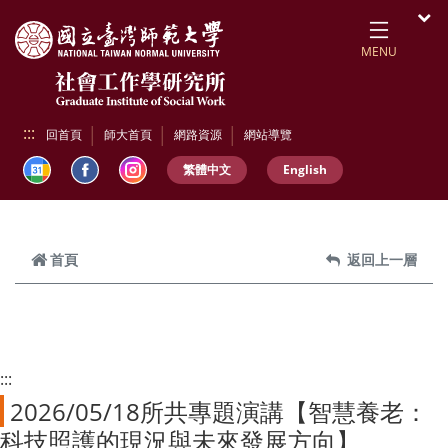
跳到頁面主要內容區
開
MENU
:::
回首頁
師大首頁
網路資源
網站導覽
繁體中文
English
首頁
返回上一層
:::
2026/05/18所共專題演講【智慧養老：
科技照護的現況與未來發展方向】