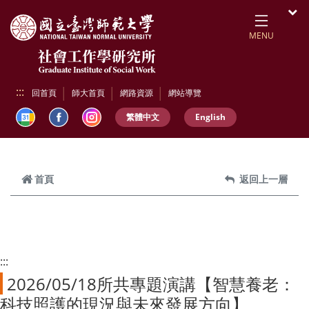
跳到頁面主要內容區
開
MENU
:::
回首頁
師大首頁
網路資源
網站導覽
繁體中文
English
首頁
返回上一層
:::
2026/05/18所共專題演講【智慧養老：
科技照護的現況與未來發展方向】