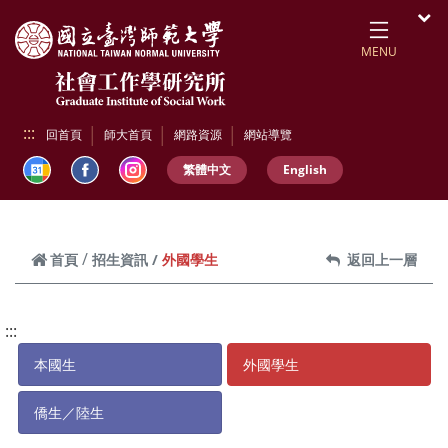
跳到頁面主要內容區
開
MENU
:::
回首頁
師大首頁
網路資源
網站導覽
繁體中文
English
外國學生
首頁
招生資訊
返回上一層
:::
本國生
外國學生
僑生／陸生