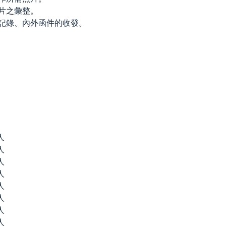
片之彙整。
記錄、內外函件的收發。
人
人
人
人
人
人
人
人