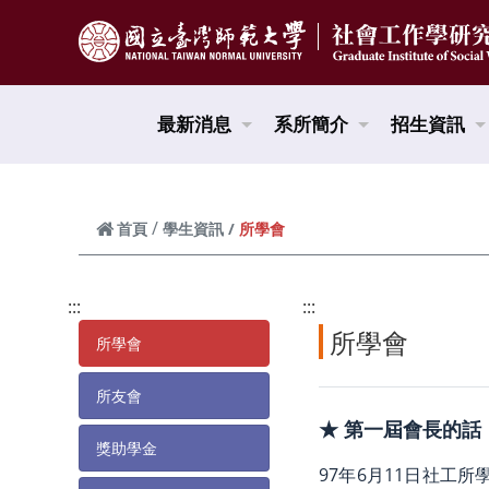
跳到頁面主要內容區
最新消息
系所簡介
招生資訊
所學會
首頁
學生資訊
:::
:::
所學會
所學會
所友會
★ 第一屆會長的話
獎助學金
97年6月11日社工