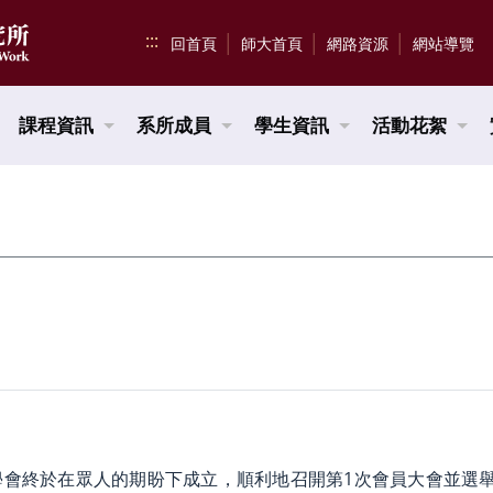
:::
回首頁
師大首頁
網路資源
網站導覽
課程資訊
系所成員
學生資訊
活動花絮
所學會終於在眾人的期盼下成立，順利地召開第1次會員大會並