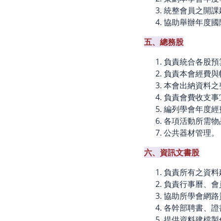
統整會員之開課
協助舉辦年度國
五、總務股
負責統合各股預
負責本會經費與
本會出納資料之
負責會費收支事
編列學會年度經
各項活動所需物
公共器材管理。
六、資訊文書股
負責所有之資料
負責行事曆、會
協助所學會網路
各幹部聘書、證
提供資料建檔製