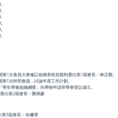
人
人
人
人
人
人
日召開第1次會員大會修訂組織章程並順利選出第1屆會長－林正鄆。
召開第1次幹部會議，討論年度工作計劃。
日依「學生學會組織綱要」向學校申請所學會登記成立。
利選出第2屆會長－龔煒媛
出第3屆會長－余姍瑾