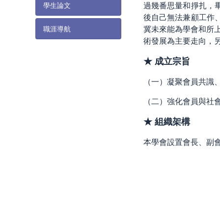
過幾番思量和掙扎，
學生論文
後自己無法兼顧工作
冀未來能為學會和所
職涯導航
術發展為主要走向，
★ 成立宗旨
（一）凝聚會員共識
（二）強化會員與社
★ 組織架構
本學會設置會長、副