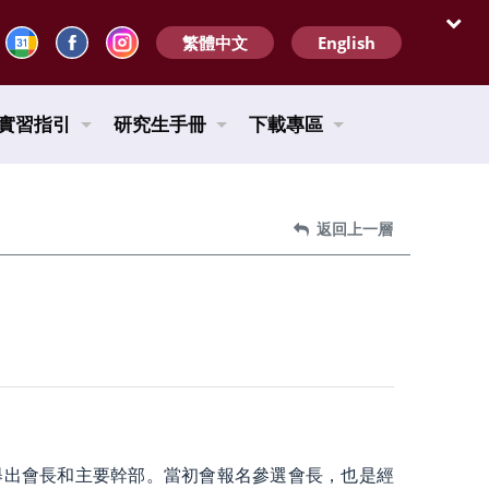
繁體中文
English
開啟
實習指引
研究生手冊
下載專區
返回上一層
選舉出會長和主要幹部。當初會報名參選會長，也是經