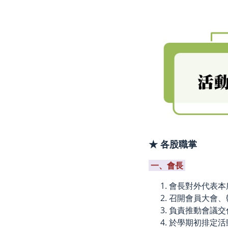
★ 各股職掌
一、會長
會長對外代表本
召開會員大會、
負責推動會議交
於學期初排定活