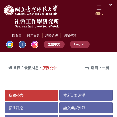
跳到頁面主要內容區
開
MENU
:::
回首頁
師大首頁
網路資源
網站導覽
繁體中文
English
所務公告
首頁
最新消息
返回上一層
:::
所務公告
本所活動演講
招生訊息
論文考試資訊