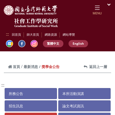
跳到頁面主要內容區
開
MENU
:::
回首頁
師大首頁
網路資源
網站導覽
繁體中文
English
獎學金公告
首頁
最新消息
返回上一層
:::
所務公告
本所活動演講
招生訊息
論文考試資訊