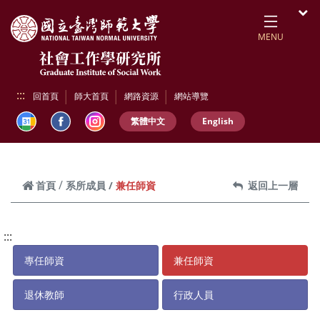
跳到頁面主要內容區
開
MENU
:::
回首頁
師大首頁
網路資源
網站導覽
繁體中文
English
兼任師資
首頁
系所成員
返回上一層
:::
專任師資
兼任師資
退休教師
行政人員