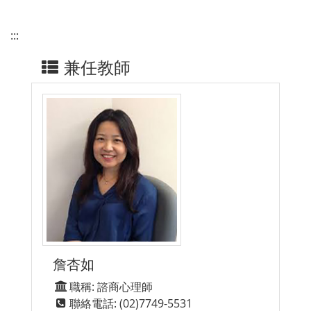
:::
兼任教師
詹杏如
職稱: 諮商心理師
聯絡電話: (02)7749-5531