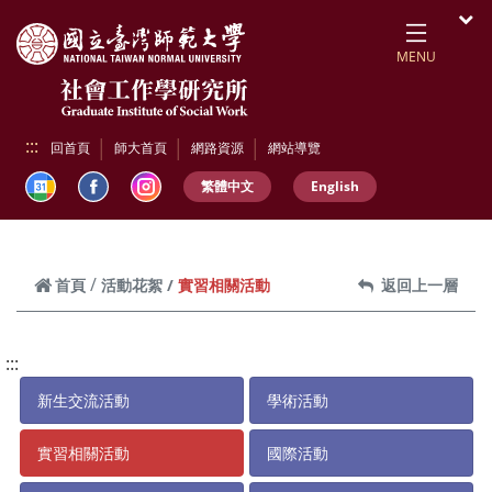
跳到頁面主要內容區
開
MENU
:::
回首頁
師大首頁
網路資源
網站導覽
繁體中文
English
實習相關活動
首頁
活動花絮
返回上一層
:::
新生交流活動
學術活動
實習相關活動
國際活動