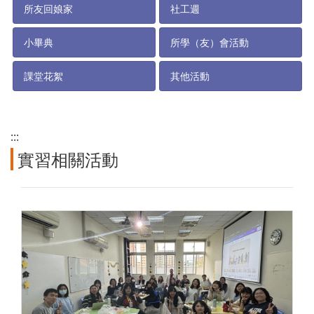
所友回娘家
社工週
小畢典
所學（友）會活動
課堂花絮
其他活動
:::
實習相關活動