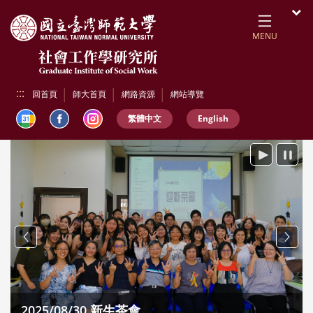
跳到頁面主要內容區
開
MENU
:::
回首頁
師大首頁
網路資源
網站導覽
繁體中文
English
播放
暫停
Previous
Next
國際暨
25/08/30 新生茶會